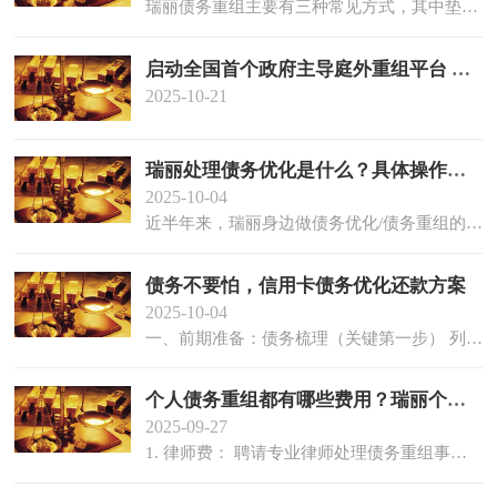
瑞丽债务重组主要有三种常见方式，其中垫资重组确实适合面临短期逾期压力的群体。作为从业多年...
启动全国首个政府主导庭外重组平台 为企业与个人债务困境提供“一站式”化解通道
2025-10-21
瑞丽处理债务优化是什么？具体操作流程是什么？
2025-10-04
近半年来，瑞丽身边做债务优化/债务重组的人多起来了，自媒体上发布类似内容的也多起来了，后台...
债务不要怕，信用卡债务优化还款方案
2025-10-04
一、前期准备：债务梳理（关键第一步） 列清债务明细 建议用表格记录每张信用卡的核心信息，避免...
个人债务重组都有哪些费用？瑞丽个人债务重组去哪里办？
2025-09-27
1. 律师费： 聘请专业律师处理债务重组事宜的专业服务费用。 3. 法院费用： 如果债务重组需要通过...