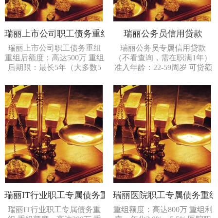
瑞丽上市公司职工债务重组
瑞丽公务员信用贷款
瑞丽上市公司职工债务重组
瑞丽公务员专属信用贷款
重组后额度：高达500万 重组
（不看查询，需在职满1年）
后期限：最长5年（大多数5
准入年龄：22-59周岁 可贷额
年等额或者3年...
度：5-800万 贷...
瑞丽IT行业职工专属债务重组
瑞丽医院职工专属债务重
瑞丽IT行业职工专属债务重
重组额度：高达800万 重组利