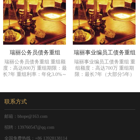
瑞丽公务员债务重组
瑞丽事业编员工债务重组
瑞丽公务员债务重组 重组额
瑞丽事业编员工债务重组 重
度：高达800万 重组期限：最
组额度：高达700万 重组期
长7年 重组利率：年化3.0%～
限：最长7年（大部分5年）
5.5% 公务...
重组利率：年化...
联系方式
邮箱：bhope@163.com
招聘：139760547@qq.com
全国免费热线：+86 13928138114