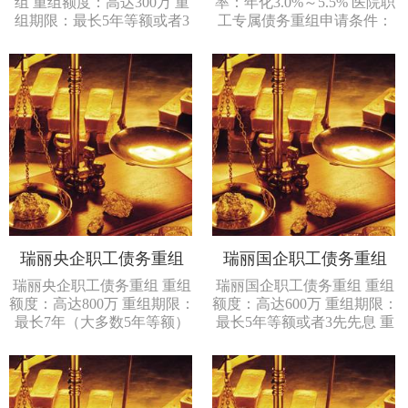
组 重组额度：高达300万 重
率：年化3.0%～5.5% 医院职
组期限：最长5年等额或者3
工专属债务重组申请条件：
先先息 重组利率...
2.没有严重不...
瑞丽央企职工债务重组
瑞丽国企职工债务重组
瑞丽央企职工债务重组 重组
瑞丽国企职工债务重组 重组
额度：高达800万 重组期限：
额度：高达600万 重组期限：
最长7年（大多数5年等额）
最长5年等额或者3先先息 重
重组利率：年...
组利率：年化...